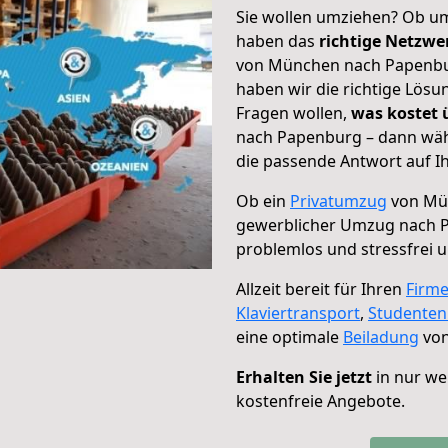
Sie wollen umziehen? Ob um
haben das
richtige Netzw
von München nach Papenbur
haben wir die richtige Lösu
Fragen wollen,
was kostet
nach Papenburg – dann wähl
die passende Antwort auf Ih
Ob ein
Privatumzug
von Mün
gewerblicher Umzug nach 
problemlos und stressfrei 
Allzeit bereit für Ihren
Firm
Klaviertransport
,
Studente
eine optimale
Beiladung
von
Erhalten Sie jetzt
in nur we
kostenfreie Angebote.