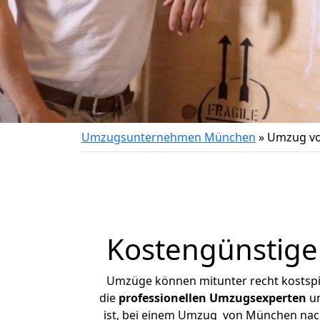
Umzugsunternehmen München
»
Umzug vo
Kostengünstig
Umzüge können mitunter recht kostspiel
die
professionellen Umzugsexperten
un
ist, bei einem Umzug von München nach 