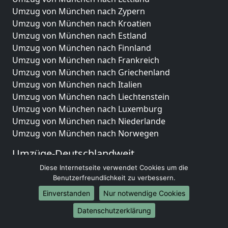
Umzug von München nach Zypern
Umzug von München nach Kroatien
Umzug von München nach Estland
Umzug von München nach Finnland
Umzug von München nach Frankreich
Umzug von München nach Griechenland
Umzug von München nach Italien
Umzug von München nach Liechtenstein
Umzug von München nach Luxemburg
Umzug von München nach Niederlande
Umzug von München nach Norwegen
Umzüge-Deutschlandweit
Diese Internetseite verwendet Cookies um die
Umzug von München nach Berlin
Benutzerfreundlichkeit zu verbessern.
Umzug von München nach Hamburg
Umzug von München nach München
Einverstanden
Nur notwendige Cookies
Umzug von München nach Köln
Datenschutzerklärung
Umzug von München nach Frankfurt am Main