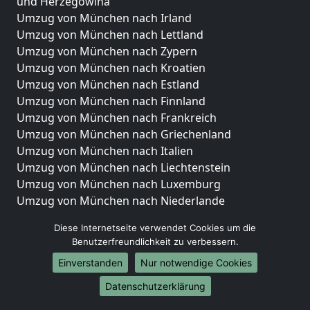
und Herzegowina
Umzug von München nach Irland
Umzug von München nach Lettland
Umzug von München nach Zypern
Umzug von München nach Kroatien
Umzug von München nach Estland
Umzug von München nach Finnland
Umzug von München nach Frankreich
Umzug von München nach Griechenland
Umzug von München nach Italien
Umzug von München nach Liechtenstein
Umzug von München nach Luxemburg
Umzug von München nach Niederlande
Umzug von München nach Norwegen
Diese Internetseite verwendet Cookies um die
Umzüge-Deutschlandweit
Benutzerfreundlichkeit zu verbessern.
Einverstanden
Nur notwendige Cookies
Umzug von München nach Berlin
Umzug von München nach Hamburg
Datenschutzerklärung
Umzug von München nach München