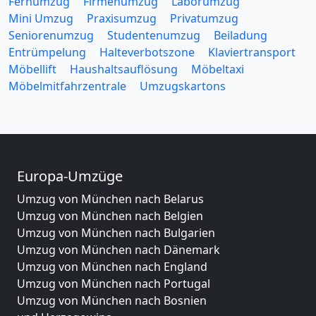
Fernumzug
Firmenumzug
Laborumzug
Mini Umzug
Praxisumzug
Privatumzug
Seniorenumzug
Studentenumzug
Beiladung
Entrümpelung
Halteverbotszone
Klaviertransport
Möbellift
Haushaltsauflösung
Möbeltaxi
Möbelmitfahrzentrale
Umzugskartons
Europa-Umzüge
Umzug von München nach Belarus
Umzug von München nach Belgien
Umzug von München nach Bulgarien
Umzug von München nach Dänemark
Umzug von München nach England
Umzug von München nach Portugal
Umzug von München nach Bosnien