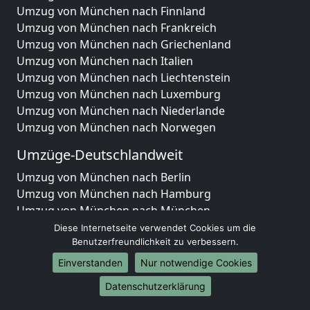
Umzug von München nach Finnland
Umzug von München nach Frankreich
Umzug von München nach Griechenland
Umzug von München nach Italien
Umzug von München nach Liechtenstein
Umzug von München nach Luxemburg
Umzug von München nach Niederlande
Umzug von München nach Norwegen
Umzüge-Deutschlandweit
Umzug von München nach Berlin
Umzug von München nach Hamburg
Umzug von München nach München
Umzug von München nach Köln
Diese Internetseite verwendet Cookies um die
Umzug von München nach Frankfurt am Main
Benutzerfreundlichkeit zu verbessern.
Umzug von München nach Stuttgart
Einverstanden
Nur notwendige Cookies
Umzug von München nach Düsseldorf
Datenschutzerklärung
Umzug von München nach Leipzig
Umzug von München nach Dortmund