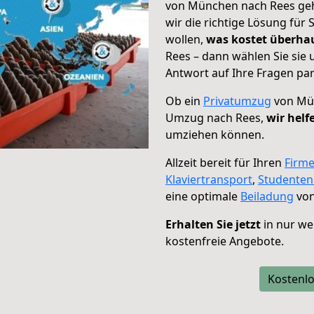
von München nach Rees geht
wir die richtige Lösung für
wollen,
was kostet überh
Rees – dann wählen Sie sie
Antwort auf Ihre Fragen par
Ob ein
Privatumzug
von Mün
Umzug nach Rees,
wir helf
umziehen können.
Allzeit bereit für Ihren
Firm
Klaviertransport
,
Studente
eine optimale
Beiladung
von
Erhalten Sie jetzt
in nur we
kostenfreie Angebote.
Kostenlo