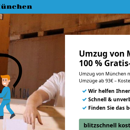
München
Umzug von 
100 % Grati
Umzug von München n
Umzüge ab 93€ – Koste
✓
Wir helfen Ihne
✓
Schnell & unverb
✓
Finden Sie das 
blitzschnell ko