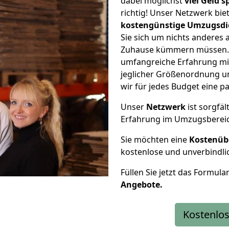
dabei möglichst
viel Geld 
richtig! Unser Netzwerk bi
kostengünstige Umzugsdi
Sie sich um nichts anderes 
Zuhause kümmern müssen. W
umfangreiche Erfahrung m
jeglicher Größenordnung u
wir für jedes Budget eine 
Unser
Netzwerk
ist sorgfäl
Erfahrung im Umzugsberei
Sie möchten eine
Kostenüb
kostenlose und unverbindli
Füllen Sie jetzt das Formula
Angebote.
Kostenlos