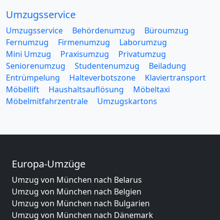
Umzugsservice
Umzugsservice
Behördenumzug
Büroumzug
Fernumzug
Firmenumzug
Laborumzug
Mini Umzug
Praxisumzug
Privatumzug
Seniorenumzug
Studentenumzug
Beiladung
Entrümpelung
Halteverbotszone
Klaviertransport
Möbellift
Haushaltsauflösung
Möbeltaxi
Möbelmitfahrzentrale
Umzugskartons
Europa-Umzüge
Umzug von München nach Belarus
Umzug von München nach Belgien
Umzug von München nach Bulgarien
Umzug von München nach Dänemark