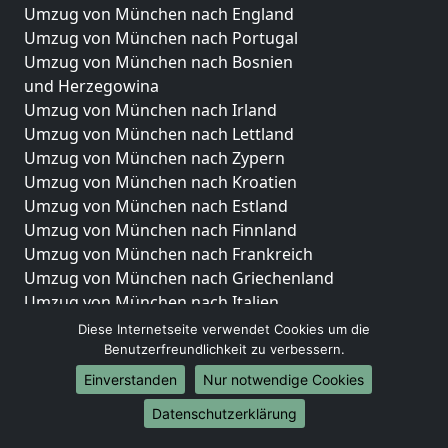
Umzug von München nach England
Umzug von München nach Portugal
Umzug von München nach Bosnien
und Herzegowina
Umzug von München nach Irland
Umzug von München nach Lettland
Umzug von München nach Zypern
Umzug von München nach Kroatien
Umzug von München nach Estland
Umzug von München nach Finnland
Umzug von München nach Frankreich
Umzug von München nach Griechenland
Umzug von München nach Italien
Umzug von München nach Liechtenstein
Diese Internetseite verwendet Cookies um die
Umzug von München nach Luxemburg
Benutzerfreundlichkeit zu verbessern.
Umzug von München nach Niederlande
Einverstanden
Nur notwendige Cookies
Umzug von München nach Norwegen
Datenschutzerklärung
Umzüge-Deutschlandweit