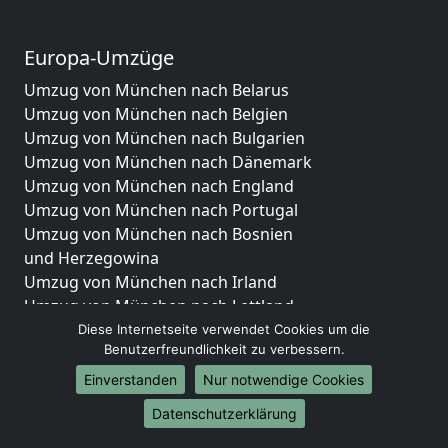
Europa-Umzüge
Umzug von München nach Belarus
Umzug von München nach Belgien
Umzug von München nach Bulgarien
Umzug von München nach Dänemark
Umzug von München nach England
Umzug von München nach Portugal
Umzug von München nach Bosnien
und Herzegowina
Umzug von München nach Irland
Umzug von München nach Lettland
Umzug von München nach Zypern
Diese Internetseite verwendet Cookies um die
Benutzerfreundlichkeit zu verbessern.
Umzug von München nach Kroatien
Umzug von München nach Estland
Einverstanden
Nur notwendige Cookies
Umzug von München nach Finnland
Datenschutzerklärung
Umzug von München nach Frankreich