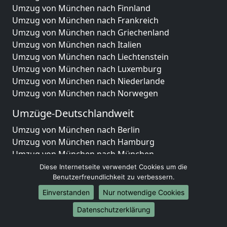
Umzug von München nach Finnland
Umzug von München nach Frankreich
Umzug von München nach Griechenland
Umzug von München nach Italien
Umzug von München nach Liechtenstein
Umzug von München nach Luxemburg
Umzug von München nach Niederlande
Umzug von München nach Norwegen
Umzüge-Deutschlandweit
Umzug von München nach Berlin
Umzug von München nach Hamburg
Umzug von München nach München
Umzug von München nach Köln
Diese Internetseite verwendet Cookies um die
Umzug von München nach Frankfurt am Main
Benutzerfreundlichkeit zu verbessern.
Umzug von München nach Stuttgart
Einverstanden
Nur notwendige Cookies
Umzug von München nach Düsseldorf
Datenschutzerklärung
Umzug von München nach Leipzig
Umzug von München nach Dortmund