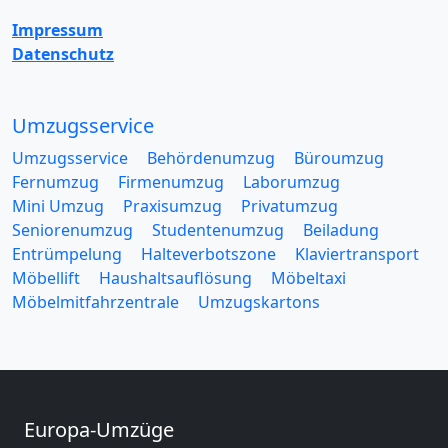
Impressum
Datenschutz
Umzugsservice
Umzugsservice
Behördenumzug
Büroumzug
Fernumzug
Firmenumzug
Laborumzug
Mini Umzug
Praxisumzug
Privatumzug
Seniorenumzug
Studentenumzug
Beiladung
Entrümpelung
Halteverbotszone
Klaviertransport
Möbellift
Haushaltsauflösung
Möbeltaxi
Möbelmitfahrzentrale
Umzugskartons
Europa-Umzüge