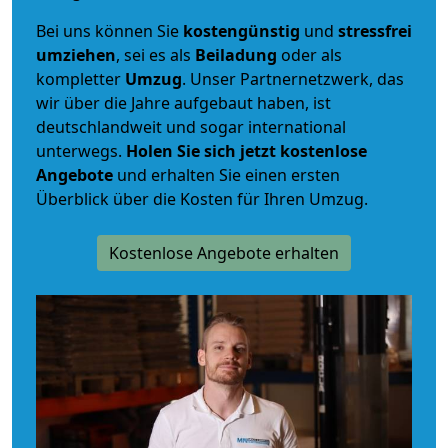
Bei uns können Sie
kostengünstig
und
stressfrei
umziehen
, sei es als
Beiladung
oder als
kompletter
Umzug
. Unser Partnernetzwerk, das
wir über die Jahre aufgebaut haben, ist
deutschlandweit und sogar international
unterwegs.
Holen Sie sich jetzt kostenlose
Angebote
und erhalten Sie einen ersten
Überblick über die Kosten für Ihren Umzug.
Kostenlose Angebote erhalten