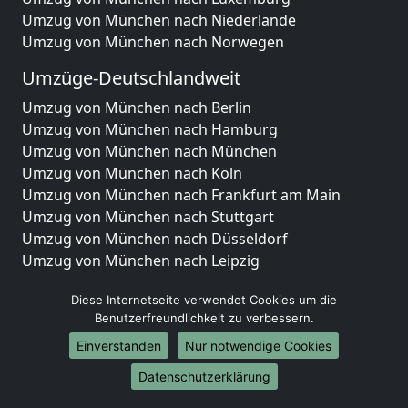
Umzug von München nach Niederlande
Umzug von München nach Norwegen
Umzüge-Deutschlandweit
Umzug von München nach Berlin
Umzug von München nach Hamburg
Umzug von München nach München
Umzug von München nach Köln
Umzug von München nach Frankfurt am Main
Umzug von München nach Stuttgart
Umzug von München nach Düsseldorf
Umzug von München nach Leipzig
Umzug von München nach Dortmund
Diese Internetseite verwendet Cookies um die
Umzug von München nach Essen
Benutzerfreundlichkeit zu verbessern.
Umzug von München nach Bremen
Umzug von München nach Dresden
Einverstanden
Nur notwendige Cookies
Umzug von München nach Hannover
Datenschutzerklärung
Umzug von München nach Nürnberg