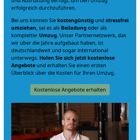
und Ausrüstung verfügt, um den Umzug
erfolgreich durchzuführen.
Bei uns können Sie
kostengünstig
und
stressfrei
umziehen
, sei es als
Beiladung
oder als
kompletter
Umzug
. Unser Partnernetzwerk, das
wir über die Jahre aufgebaut haben, ist
deutschlandweit und sogar international
unterwegs.
Holen Sie sich jetzt kostenlose
Angebote
und erhalten Sie einen ersten
Überblick über die Kosten für Ihren Umzug.
Kostenlose Angebote erhalten