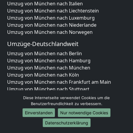
Umzug von München nach Italien
Umzug von München nach Liechtenstein
Umzug von München nach Luxemburg
Umzug von München nach Niederlande
Umzug von München nach Norwegen
Umzüge-Deutschlandweit
Umzug von München nach Berlin
Umzug von München nach Hamburg
Umzug von München nach München
Umzug von München nach Köln
Umzug von München nach Frankfurt am Main
Umzug von München nach Stuttgart
Umzug von München nach Düsseldorf
Diese Internetseite verwendet Cookies um die
Umzug von München nach Leipzig
Benutzerfreundlichkeit zu verbessern.
Umzug von München nach Dortmund
Einverstanden
Nur notwendige Cookies
Umzug von München nach Essen
Datenschutzerklärung
Umzug von München nach Bremen
Umzug von München nach Dresden