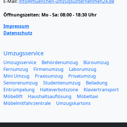
E-Mail:
info@muenchen-umzugsunternehmen24.de
Öffnungszeiten:
Mo - Sa: 08:00 - 18:30 Uhr
Impressum
Datenschutz
Umzugsservice
Umzugsservice
Behördenumzug
Büroumzug
Fernumzug
Firmenumzug
Laborumzug
Mini Umzug
Praxisumzug
Privatumzug
Seniorenumzug
Studentenumzug
Beiladung
Entrümpelung
Halteverbotszone
Klaviertransport
Möbellift
Haushaltsauflösung
Möbeltaxi
Möbelmitfahrzentrale
Umzugskartons