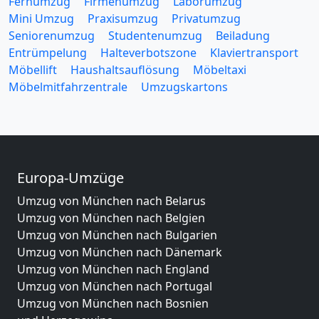
Fernumzug
Firmenumzug
Laborumzug
Mini Umzug
Praxisumzug
Privatumzug
Seniorenumzug
Studentenumzug
Beiladung
Entrümpelung
Halteverbotszone
Klaviertransport
Möbellift
Haushaltsauflösung
Möbeltaxi
Möbelmitfahrzentrale
Umzugskartons
Europa-Umzüge
Umzug von München nach Belarus
Umzug von München nach Belgien
Umzug von München nach Bulgarien
Umzug von München nach Dänemark
Umzug von München nach England
Umzug von München nach Portugal
Umzug von München nach Bosnien