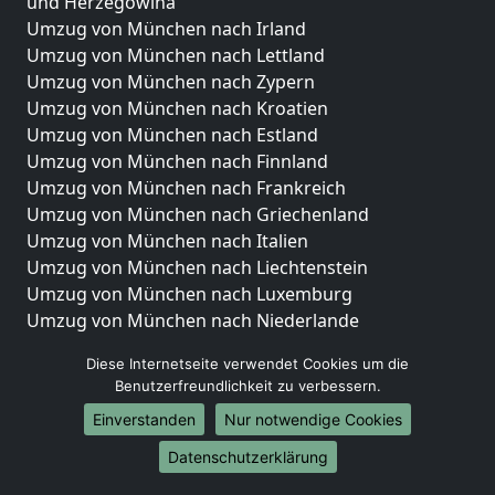
und Herzegowina
Umzug von München nach Irland
Umzug von München nach Lettland
Umzug von München nach Zypern
Umzug von München nach Kroatien
Umzug von München nach Estland
Umzug von München nach Finnland
Umzug von München nach Frankreich
Umzug von München nach Griechenland
Umzug von München nach Italien
Umzug von München nach Liechtenstein
Umzug von München nach Luxemburg
Umzug von München nach Niederlande
Umzug von München nach Norwegen
Diese Internetseite verwendet Cookies um die
Umzüge-Deutschlandweit
Benutzerfreundlichkeit zu verbessern.
Einverstanden
Nur notwendige Cookies
Umzug von München nach Berlin
Umzug von München nach Hamburg
Datenschutzerklärung
Umzug von München nach München