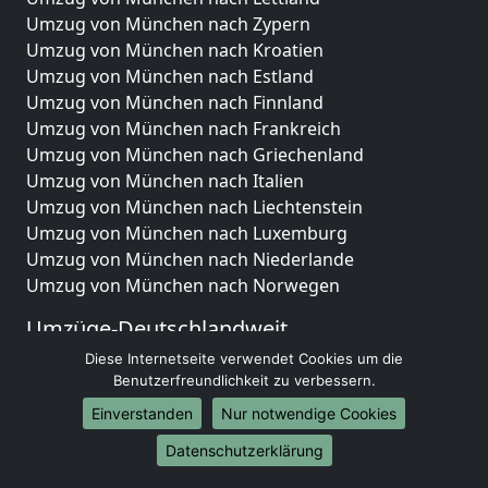
Umzug von München nach Zypern
Umzug von München nach Kroatien
Umzug von München nach Estland
Umzug von München nach Finnland
Umzug von München nach Frankreich
Umzug von München nach Griechenland
Umzug von München nach Italien
Umzug von München nach Liechtenstein
Umzug von München nach Luxemburg
Umzug von München nach Niederlande
Umzug von München nach Norwegen
Umzüge-Deutschlandweit
Diese Internetseite verwendet Cookies um die
Umzug von München nach Berlin
Benutzerfreundlichkeit zu verbessern.
Umzug von München nach Hamburg
Umzug von München nach München
Einverstanden
Nur notwendige Cookies
Umzug von München nach Köln
Datenschutzerklärung
Umzug von München nach Frankfurt am Main