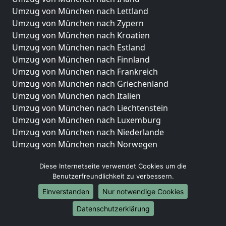
Umzug von München nach Lettland
Umzug von München nach Zypern
Umzug von München nach Kroatien
Umzug von München nach Estland
Umzug von München nach Finnland
Umzug von München nach Frankreich
Umzug von München nach Griechenland
Umzug von München nach Italien
Umzug von München nach Liechtenstein
Umzug von München nach Luxemburg
Umzug von München nach Niederlande
Umzug von München nach Norwegen
Umzüge-Deutschlandweit
Diese Internetseite verwendet Cookies um die
Benutzerfreundlichkeit zu verbessern.
Umzug von München nach Berlin
Umzug von München nach Hamburg
Einverstanden
Nur notwendige Cookies
Umzug von München nach München
Datenschutzerklärung
Umzug von München nach Köln