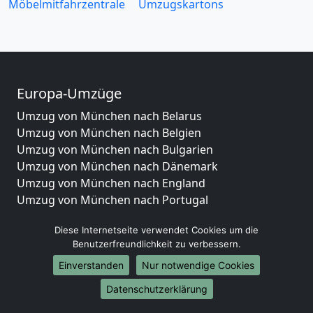
Möbelmitfahrzentrale
Umzugskartons
Europa-Umzüge
Umzug von München nach Belarus
Umzug von München nach Belgien
Umzug von München nach Bulgarien
Umzug von München nach Dänemark
Umzug von München nach England
Umzug von München nach Portugal
Umzug von München nach Bosnien
Diese Internetseite verwendet Cookies um die
und Herzegowina
Benutzerfreundlichkeit zu verbessern.
Umzug von München nach Irland
Umzug von München nach Lettland
Einverstanden
Nur notwendige Cookies
Umzug von München nach Zypern
Datenschutzerklärung
Umzug von München nach Kroatien