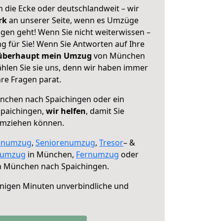
 die Ecke oder deutschlandweit – wir
erk
an unserer Seite, wenn es Umzüge
en geht! Wenn Sie nicht weiterwissen –
ng für Sie! Wenn Sie Antworten auf Ihre
 überhaupt mein Umzug
von München
hlen Sie sie uns, denn wir haben immer
re Fragen parat.
chen nach Spaichingen oder ein
paichingen,
wir helfen
, damit Sie
umziehen können.
enumzug
,
Seniorenumzug
,
Tresor
– &
numzug
in München,
Fernumzug
oder
 München nach Spaichingen.
nigen Minuten unverbindliche und