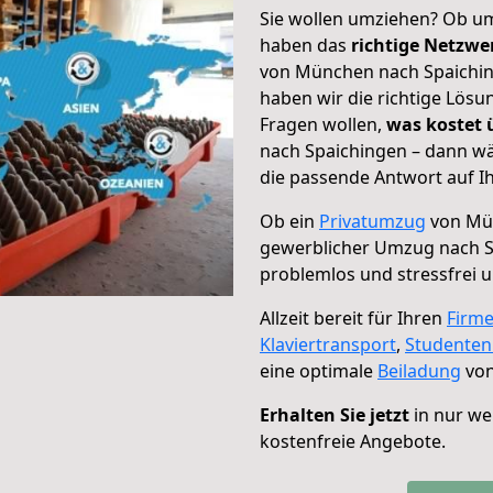
Sie wollen umziehen? Ob um
haben das
richtige Netzw
von München nach Spaiching
haben wir die richtige Lösu
Fragen wollen,
was kostet
nach Spaichingen – dann wä
die passende Antwort auf Ih
Ob ein
Privatumzug
von Mün
gewerblicher Umzug nach S
problemlos und stressfrei 
Allzeit bereit für Ihren
Firm
Klaviertransport
,
Studente
eine optimale
Beiladung
von
Erhalten Sie jetzt
in nur we
kostenfreie Angebote.