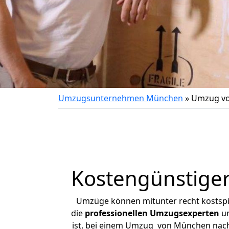
Umzugsunternehmen München
»
Umzug vo
Kostengünstige
Umzüge können mitunter recht kostspiel
die
professionellen Umzugsexperten
un
ist, bei einem Umzug von München nach S