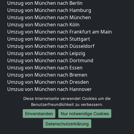
Umzug von München nach Berlin
Umzug von München nach Hamburg
Umzug von München nach München
Umzug von München nach Köln
Umzug von München nach Frankfurt am Main
Umzug von München nach Stuttgart
Umzug von München nach Düsseldorf
Umzug von München nach Leipzig
Umzug von München nach Dortmund
Umzug von München nach Essen
Umzug von München nach Bremen
Umzug von München nach Dresden
Umzug von München nach Hannover
Umzug von München nach Nürnberg
Diese Internetseite verwendet Cookies um die
Umzug von München nach Duisburg
Benutzerfreundlichkeit zu verbessern.
Umzug von München nach Bochum
Einverstanden
Nur notwendige Cookies
Umzug von München nach Wuppertal
Datenschutzerklärung
Umzug von München nach Bielefeld
Umzug von München nach Bonn