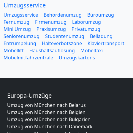
Umzugsservice
Umzugsservice
Behördenumzug
Büroumzug
Fernumzug
Firmenumzug
Laborumzug
Mini Umzug
Praxisumzug
Privatumzug
Seniorenumzug
Studentenumzug
Beiladung
Entrümpelung
Halteverbotszone
Klaviertransport
Möbellift
Haushaltsauflösung
Möbeltaxi
Möbelmitfahrzentrale
Umzugskartons
Europa-Umzüge
Umzug von München nach Belarus
Umzug von München nach Belgien
Umzug von München nach Bulgarien
Umzug von München nach Dänemark