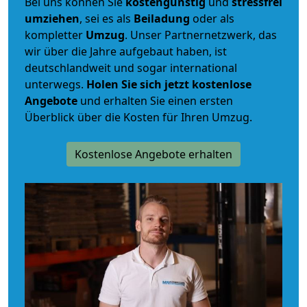
Bei uns können Sie
kostengünstig
und
stressfrei
umziehen
, sei es als
Beiladung
oder als
kompletter
Umzug
. Unser Partnernetzwerk, das
wir über die Jahre aufgebaut haben, ist
deutschlandweit und sogar international
unterwegs.
Holen Sie sich jetzt kostenlose
Angebote
und erhalten Sie einen ersten
Überblick über die Kosten für Ihren Umzug.
Kostenlose Angebote erhalten