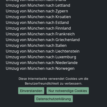
Umzug von München nach Lettland
Umzug von München nach Zypern
Umzug von München nach Kroatien
Umzug von München nach Estland
Umzug von München nach Finnland
Umzug von München nach Frankreich
Umzug von München nach Griechenland
Umzug von München nach Italien
Umzug von München nach Liechtenstein
Umzug von München nach Luxemburg
Umzug von München nach Niederlande
Umzug von München nach Norwegen
Umzüge-Deutschlandweit
Diese Internetseite verwendet Cookies um die
Benutzerfreundlichkeit zu verbessern.
Umzug von München nach Berlin
Umzug von München nach Hamburg
Einverstanden
Nur notwendige Cookies
Umzug von München nach München
Datenschutzerklärung
Umzug von München nach Köln