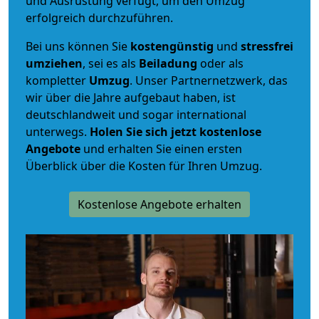
und Ausrüstung verfügt, um den Umzug
erfolgreich durchzuführen.
Bei uns können Sie
kostengünstig
und
stressfrei
umziehen
, sei es als
Beiladung
oder als
kompletter
Umzug
. Unser Partnernetzwerk, das
wir über die Jahre aufgebaut haben, ist
deutschlandweit und sogar international
unterwegs.
Holen Sie sich jetzt kostenlose
Angebote
und erhalten Sie einen ersten
Überblick über die Kosten für Ihren Umzug.
Kostenlose Angebote erhalten