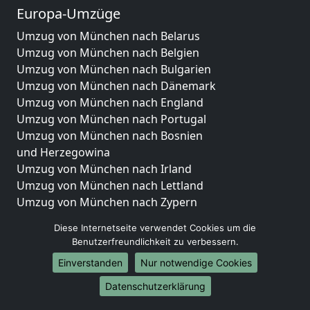
Europa-Umzüge
Umzug von München nach Belarus
Umzug von München nach Belgien
Umzug von München nach Bulgarien
Umzug von München nach Dänemark
Umzug von München nach England
Umzug von München nach Portugal
Umzug von München nach Bosnien
und Herzegowina
Umzug von München nach Irland
Umzug von München nach Lettland
Umzug von München nach Zypern
Umzug von München nach Kroatien
Diese Internetseite verwendet Cookies um die
Umzug von München nach Estland
Benutzerfreundlichkeit zu verbessern.
Umzug von München nach Finnland
Einverstanden
Nur notwendige Cookies
Umzug von München nach Frankreich
Umzug von München nach Griechenland
Datenschutzerklärung
Umzug von München nach Italien