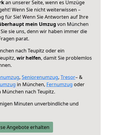
erk
an unserer Seite, wenn es Umzüge
eht! Wenn Sie nicht weiterwissen –
ng für Sie! Wenn Sie Antworten auf Ihre
 überhaupt mein Umzug
von München
Sie sie uns, denn wir haben immer die
Fragen parat.
chen nach Teupitz oder ein
eupitz,
wir helfen
, damit Sie problemlos
nnen.
enumzug
,
Seniorenumzug
,
Tresor
– &
numzug
in München,
Fernumzug
oder
 München nach Teupitz.
nigen Minuten unverbindliche und
se Angebote erhalten