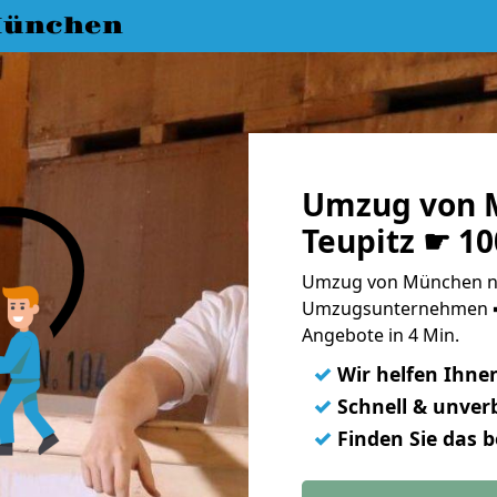
München
Umzug von 
Teupitz ☛ 10
Umzug von München nac
Umzugsunternehmen ➨
Angebote in 4 Min.
✓
Wir helfen Ihne
✓
Schnell & unverb
✓
Finden Sie das 