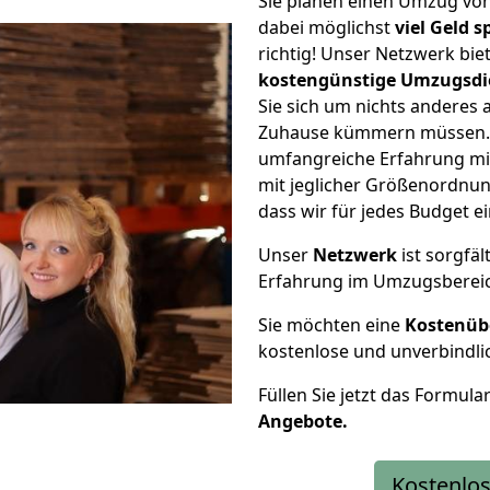
Sie planen einen Umzug vo
dabei möglichst
viel Geld 
richtig! Unser Netzwerk bi
kostengünstige Umzugsdi
Sie sich um nichts anderes 
Zuhause kümmern müssen. W
umfangreiche Erfahrung m
mit jeglicher Größenordnun
dass wir für jedes Budget 
Unser
Netzwerk
ist sorgfäl
Erfahrung im Umzugsberei
Sie möchten eine
Kostenüb
kostenlose und unverbindli
Füllen Sie jetzt das Formula
Angebote.
Kostenlos