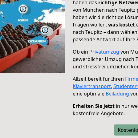
haben das
richtige Netzw
von München nach Teupitz g
haben wir die richtige Lösu
Fragen wollen,
was kostet
nach Teupitz – dann wählen 
passende Antwort auf Ihre 
Ob ein
Privatumzug
von Mün
gewerblicher Umzug nach T
und stressfrei umziehen kö
Allzeit bereit für Ihren
Firm
Klaviertransport
,
Studente
eine optimale
Beiladung
von
Erhalten Sie jetzt
in nur we
kostenfreie Angebote.
Kostenlo