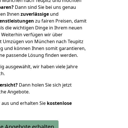
n München nach Teupitz und möchten
sparen?
Dann sind Sie bei uns genau
eten Ihnen
zuverlässige
und
enstleistungen
zu fairen Preisen, damit
als die wichtigen Dinge in Ihrem neuen
eiterhin verfügen wir über
it Umzügen von München nach Teupitz
g und können Ihnen somit garantieren,
eine passende Lösung finden werden.
tig ausgewählt, wir haben viele Jahre
ch.
ersicht?
Dann holen Sie sich jetzt
che Angebote.
r aus und erhalten Sie
kostenlose
e Angebote erhalten