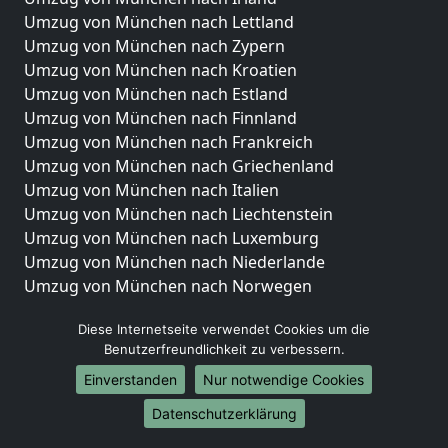
Umzug von München nach Lettland
Umzug von München nach Zypern
Umzug von München nach Kroatien
Umzug von München nach Estland
Umzug von München nach Finnland
Umzug von München nach Frankreich
Umzug von München nach Griechenland
Umzug von München nach Italien
Umzug von München nach Liechtenstein
Umzug von München nach Luxemburg
Umzug von München nach Niederlande
Umzug von München nach Norwegen
Umzüge-Deutschlandweit
Diese Internetseite verwendet Cookies um die
Benutzerfreundlichkeit zu verbessern.
Umzug von München nach Berlin
Umzug von München nach Hamburg
Einverstanden
Nur notwendige Cookies
Umzug von München nach München
Datenschutzerklärung
Umzug von München nach Köln