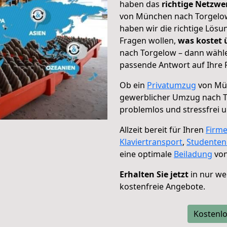
haben das
richtige Netzw
von München nach Torgelow 
haben wir die richtige Lösu
Fragen wollen,
was kostet
nach Torgelow – dann wähle
passende Antwort auf Ihre 
Ob ein
Privatumzug
von Mün
gewerblicher Umzug nach 
problemlos und stressfrei 
Allzeit bereit für Ihren
Firm
Klaviertransport
,
Studente
eine optimale
Beiladung
von
Erhalten Sie jetzt
in nur we
kostenfreie Angebote.
Kostenlo