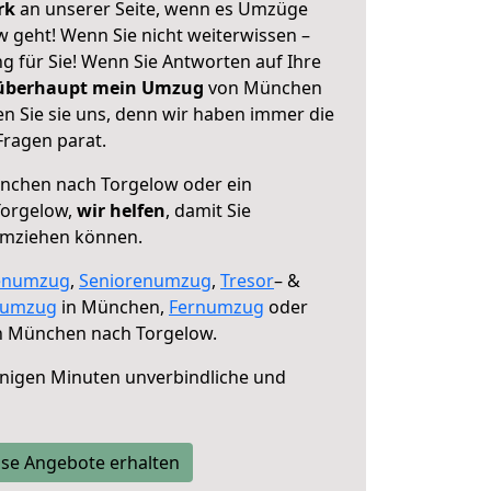
erk
an unserer Seite, wenn es Umzüge
geht! Wenn Sie nicht weiterwissen –
ng für Sie! Wenn Sie Antworten auf Ihre
 überhaupt mein Umzug
von München
n Sie sie uns, denn wir haben immer die
Fragen parat.
chen nach Torgelow oder ein
Torgelow,
wir helfen
, damit Sie
umziehen können.
enumzug
,
Seniorenumzug
,
Tresor
– &
numzug
in München,
Fernumzug
oder
 München nach Torgelow.
nigen Minuten unverbindliche und
se Angebote erhalten