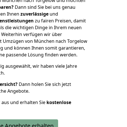
on München nach Torgelow und möchten
sparen?
Dann sind Sie bei uns genau
eten Ihnen
zuverlässige
und
enstleistungen
zu fairen Preisen, damit
als die wichtigen Dinge in Ihrem neuen
eiterhin verfügen wir über
it Umzügen von München nach Torgelow
g und können Ihnen somit garantieren,
eine passende Lösung finden werden.
tig ausgewählt, wir haben viele Jahre
ch.
ersicht?
Dann holen Sie sich jetzt
che Angebote.
r aus und erhalten Sie
kostenlose
e Angebote erhalten