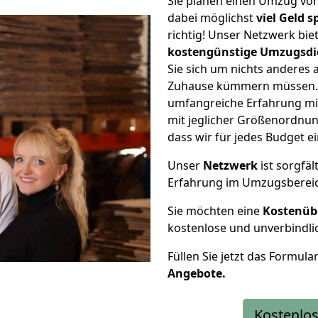
Sie planen einen Umzug v
dabei möglichst
viel Geld 
richtig! Unser Netzwerk bi
kostengünstige Umzugsdi
Sie sich um nichts anderes 
Zuhause kümmern müssen. W
umfangreiche Erfahrung m
mit jeglicher Größenordnun
dass wir für jedes Budget 
Unser
Netzwerk
ist sorgfäl
Erfahrung im Umzugsberei
Sie möchten eine
Kostenüb
kostenlose und unverbindli
Füllen Sie jetzt das Formula
Angebote.
Kostenlos