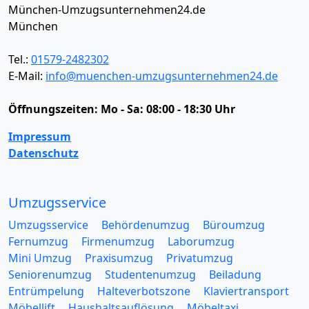
München-Umzugsunternehmen24.de
München
Tel.:
01579-2482302
E-Mail:
info@muenchen-umzugsunternehmen24.de
Öffnungszeiten:
Mo - Sa: 08:00 - 18:30 Uhr
Impressum
Datenschutz
Umzugsservice
Umzugsservice
Behördenumzug
Büroumzug
Fernumzug
Firmenumzug
Laborumzug
Mini Umzug
Praxisumzug
Privatumzug
Seniorenumzug
Studentenumzug
Beiladung
Entrümpelung
Halteverbotszone
Klaviertransport
Möbellift
Haushaltsauflösung
Möbeltaxi