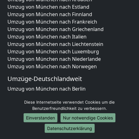
Umzug von München nach Estland
Umzug von München nach Finnland
Umzug von München nach Frankreich
Umzug von München nach Griechenland
Umzug von München nach Italien
Umzug von München nach Liechtenstein
Umzug von München nach Luxemburg
Umzug von München nach Niederlande
Umzug von München nach Norwegen
Umzüge-Deutschlandweit
Umzug von München nach Berlin
Umzug von München nach Hamburg
Diese Internetseite verwendet Cookies um die
Umzug von München nach München
Benutzerfreundlichkeit zu verbessern.
Umzug von München nach Köln
Umzug von München nach Frankfurt am Main
Einverstanden
Nur notwendige Cookies
Umzug von München nach Stuttgart
Datenschutzerklärung
Umzug von München nach Düsseldorf