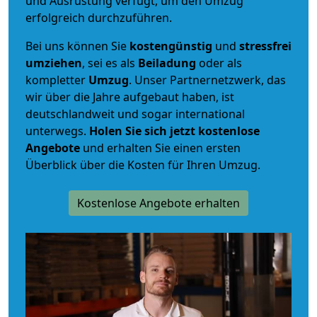
und Ausrüstung verfügt, um den Umzug
erfolgreich durchzuführen.
Bei uns können Sie
kostengünstig
und
stressfrei
umziehen
, sei es als
Beiladung
oder als
kompletter
Umzug
. Unser Partnernetzwerk, das
wir über die Jahre aufgebaut haben, ist
deutschlandweit und sogar international
unterwegs.
Holen Sie sich jetzt kostenlose
Angebote
und erhalten Sie einen ersten
Überblick über die Kosten für Ihren Umzug.
Kostenlose Angebote erhalten