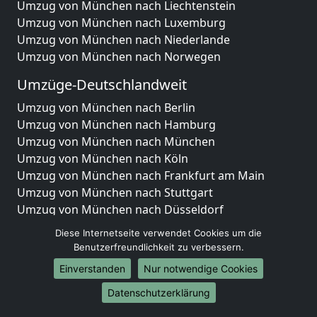
Umzug von München nach Liechtenstein
Umzug von München nach Luxemburg
Umzug von München nach Niederlande
Umzug von München nach Norwegen
Umzüge-Deutschlandweit
Umzug von München nach Berlin
Umzug von München nach Hamburg
Umzug von München nach München
Umzug von München nach Köln
Umzug von München nach Frankfurt am Main
Umzug von München nach Stuttgart
Umzug von München nach Düsseldorf
Umzug von München nach Leipzig
Diese Internetseite verwendet Cookies um die
Umzug von München nach Dortmund
Benutzerfreundlichkeit zu verbessern.
Umzug von München nach Essen
Einverstanden
Nur notwendige Cookies
Umzug von München nach Bremen
Umzug von München nach Dresden
Datenschutzerklärung
Umzug von München nach Hannover