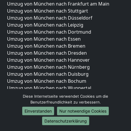
Umzug von München nach Frankfurt am Main
Umzug von München nach Stuttgart
Umzug von München nach Düsseldorf
Umzug von München nach Leipzig
Umzug von München nach Dortmund
Umzug von München nach Essen
Umzug von München nach Bremen
Umzug von München nach Dresden
Umzug von München nach Hannover
Umzug von München nach Nürnberg
Umzug von München nach Duisburg
Umzug von München nach Bochum
Umzug von München nach Wuppertal
Umzug von München nach Bielefeld
Diese Internetseite verwendet Cookies um die
Umzug von München nach Bonn
Benutzerfreundlichkeit zu verbessern.
Umzug von München nach Münster
Einverstanden
Nur notwendige Cookies
Internationale-Umzüge
Datenschutzerklärung
Umzug von München nach Brasilien