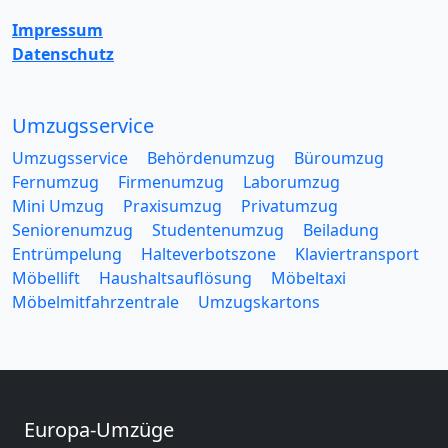
Impressum
Datenschutz
Umzugsservice
Umzugsservice
Behördenumzug
Büroumzug
Fernumzug
Firmenumzug
Laborumzug
Mini Umzug
Praxisumzug
Privatumzug
Seniorenumzug
Studentenumzug
Beiladung
Entrümpelung
Halteverbotszone
Klaviertransport
Möbellift
Haushaltsauflösung
Möbeltaxi
Möbelmitfahrzentrale
Umzugskartons
Europa-Umzüge