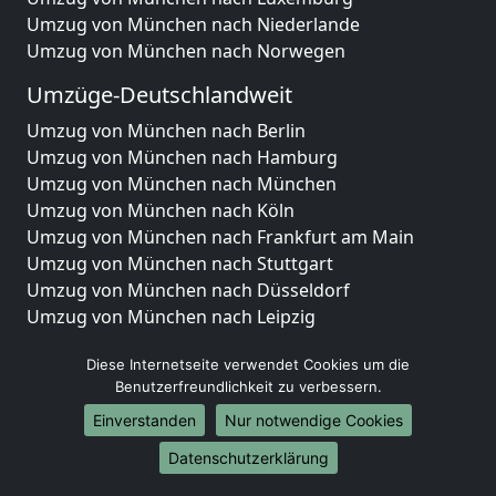
Umzug von München nach Niederlande
Umzug von München nach Norwegen
Umzüge-Deutschlandweit
Umzug von München nach Berlin
Umzug von München nach Hamburg
Umzug von München nach München
Umzug von München nach Köln
Umzug von München nach Frankfurt am Main
Umzug von München nach Stuttgart
Umzug von München nach Düsseldorf
Umzug von München nach Leipzig
Umzug von München nach Dortmund
Diese Internetseite verwendet Cookies um die
Umzug von München nach Essen
Benutzerfreundlichkeit zu verbessern.
Umzug von München nach Bremen
Umzug von München nach Dresden
Einverstanden
Nur notwendige Cookies
Umzug von München nach Hannover
Datenschutzerklärung
Umzug von München nach Nürnberg