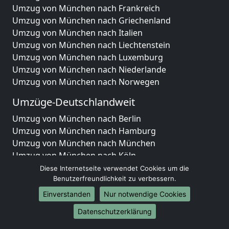
Umzug von München nach Frankreich
Umzug von München nach Griechenland
Umzug von München nach Italien
Umzug von München nach Liechtenstein
Umzug von München nach Luxemburg
Umzug von München nach Niederlande
Umzug von München nach Norwegen
Umzüge-Deutschlandweit
Umzug von München nach Berlin
Umzug von München nach Hamburg
Umzug von München nach München
Umzug von München nach Köln
Umzug von München nach Frankfurt am Main
Diese Internetseite verwendet Cookies um die
Umzug von München nach Stuttgart
Benutzerfreundlichkeit zu verbessern.
Umzug von München nach Düsseldorf
Einverstanden
Nur notwendige Cookies
Umzug von München nach Leipzig
Datenschutzerklärung
Umzug von München nach Dortmund
Umzug von München nach Essen