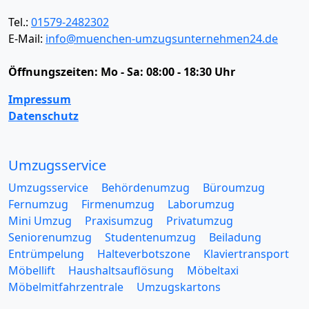
Tel.:
01579-2482302
E-Mail:
info@muenchen-umzugsunternehmen24.de
Öffnungszeiten:
Mo - Sa: 08:00 - 18:30 Uhr
Impressum
Datenschutz
Umzugsservice
Umzugsservice
Behördenumzug
Büroumzug
Fernumzug
Firmenumzug
Laborumzug
Mini Umzug
Praxisumzug
Privatumzug
Seniorenumzug
Studentenumzug
Beiladung
Entrümpelung
Halteverbotszone
Klaviertransport
Möbellift
Haushaltsauflösung
Möbeltaxi
Möbelmitfahrzentrale
Umzugskartons