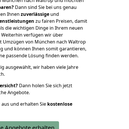
on München nach Waltrop und möchten
sparen?
Dann sind Sie bei uns genau
eten Ihnen
zuverlässige
und
enstleistungen
zu fairen Preisen, damit
als die wichtigen Dinge in Ihrem neuen
eiterhin verfügen wir über
it Umzügen von München nach Waltrop
g und können Ihnen somit garantieren,
eine passende Lösung finden werden.
tig ausgewählt, wir haben viele Jahre
ch.
ersicht?
Dann holen Sie sich jetzt
che Angebote.
r aus und erhalten Sie
kostenlose
e Angebote erhalten