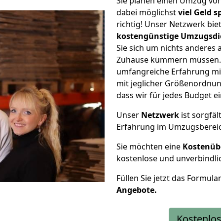
Sie planen einen Umzug v
dabei möglichst
viel Geld 
richtig! Unser Netzwerk bi
kostengünstige Umzugsdi
Sie sich um nichts anderes 
Zuhause kümmern müssen. W
umfangreiche Erfahrung m
mit jeglicher Größenordnun
dass wir für jedes Budget 
Unser
Netzwerk
ist sorgfäl
Erfahrung im Umzugsberei
Sie möchten eine
Kostenüb
kostenlose und unverbindli
Füllen Sie jetzt das Formula
Angebote.
Kostenlos