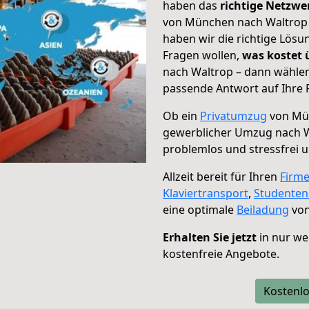
haben das
richtige Netzw
von München nach Waltrop g
haben wir die richtige Lösu
Fragen wollen,
was kostet
nach Waltrop – dann wählen
passende Antwort auf Ihre 
Ob ein
Privatumzug
von Mün
gewerblicher Umzug nach 
problemlos und stressfrei 
Allzeit bereit für Ihren
Firm
Klaviertransport
,
Studente
eine optimale
Beiladung
von
Erhalten Sie jetzt
in nur we
kostenfreie Angebote.
Kostenlo