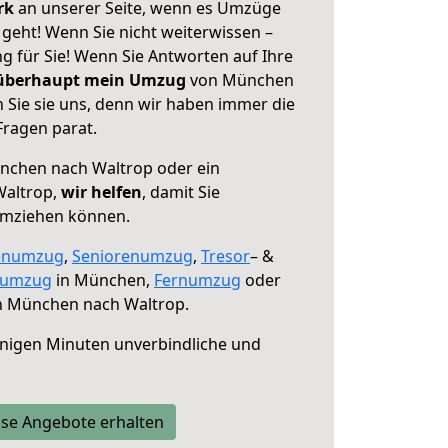
erk
an unserer Seite, wenn es Umzüge
eht! Wenn Sie nicht weiterwissen –
ng für Sie! Wenn Sie Antworten auf Ihre
 überhaupt mein Umzug
von München
 Sie sie uns, denn wir haben immer die
Fragen parat.
chen nach Waltrop oder ein
Waltrop,
wir helfen
, damit Sie
umziehen können.
enumzug
,
Seniorenumzug
,
Tresor
– &
numzug
in München,
Fernumzug
oder
 München nach Waltrop.
nigen Minuten unverbindliche und
se Angebote erhalten