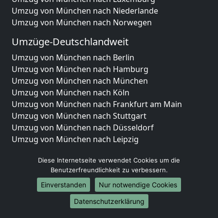
Umzug von München nach Niederlande
Umzug von München nach Norwegen
Umzüge-Deutschlandweit
Umzug von München nach Berlin
Umzug von München nach Hamburg
Umzug von München nach München
Umzug von München nach Köln
Umzug von München nach Frankfurt am Main
Umzug von München nach Stuttgart
Umzug von München nach Düsseldorf
Umzug von München nach Leipzig
Umzug von München nach Dortmund
Diese Internetseite verwendet Cookies um die
Umzug von München nach Essen
Benutzerfreundlichkeit zu verbessern.
Umzug von München nach Bremen
Umzug von München nach Dresden
Einverstanden
Nur notwendige Cookies
Umzug von München nach Hannover
Datenschutzerklärung
Umzug von München nach Nürnberg