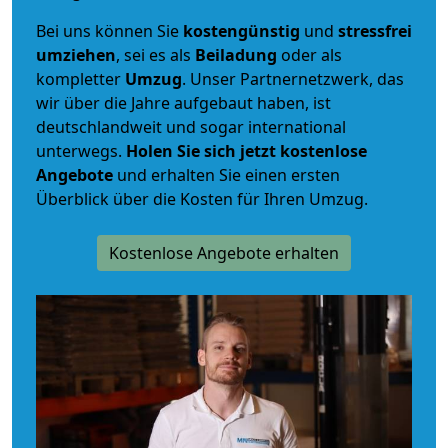
Bei uns können Sie
kostengünstig
und
stressfrei
umziehen
, sei es als
Beiladung
oder als
kompletter
Umzug
. Unser Partnernetzwerk, das
wir über die Jahre aufgebaut haben, ist
deutschlandweit und sogar international
unterwegs.
Holen Sie sich jetzt kostenlose
Angebote
und erhalten Sie einen ersten
Überblick über die Kosten für Ihren Umzug.
Kostenlose Angebote erhalten