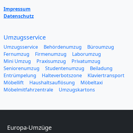
Impressum
Datenschutz
Umzugsservice
Umzugsservice
Behördenumzug
Büroumzug
Fernumzug
Firmenumzug
Laborumzug
Mini Umzug
Praxisumzug
Privatumzug
Seniorenumzug
Studentenumzug
Beiladung
Entrümpelung
Halteverbotszone
Klaviertransport
Möbellift
Haushaltsauflösung
Möbeltaxi
Möbelmitfahrzentrale
Umzugskartons
Europa-Umzüge