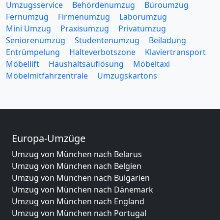
Umzugsservice
Behördenumzug
Büroumzug
Fernumzug
Firmenumzug
Laborumzug
Mini Umzug
Praxisumzug
Privatumzug
Seniorenumzug
Studentenumzug
Beiladung
Entrümpelung
Halteverbotszone
Klaviertransport
Möbellift
Haushaltsauflösung
Möbeltaxi
Möbelmitfahrzentrale
Umzugskartons
Europa-Umzüge
Umzug von München nach Belarus
Umzug von München nach Belgien
Umzug von München nach Bulgarien
Umzug von München nach Dänemark
Umzug von München nach England
Umzug von München nach Portugal