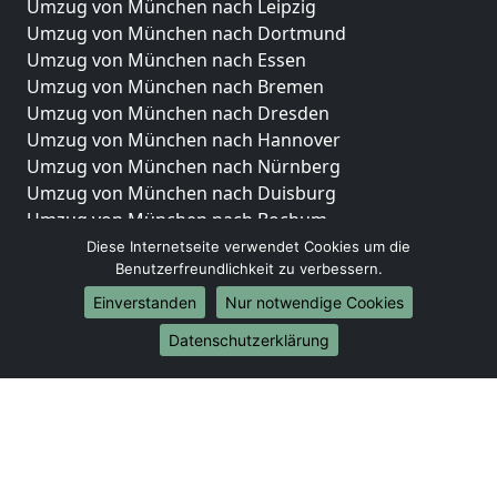
Umzug von München nach Leipzig
Umzug von München nach Dortmund
Umzug von München nach Essen
Umzug von München nach Bremen
Umzug von München nach Dresden
Umzug von München nach Hannover
Umzug von München nach Nürnberg
Umzug von München nach Duisburg
Umzug von München nach Bochum
Umzug von München nach Wuppertal
Diese Internetseite verwendet Cookies um die
Benutzerfreundlichkeit zu verbessern.
Umzug von München nach Bielefeld
Umzug von München nach Bonn
Einverstanden
Nur notwendige Cookies
Umzug von München nach Münster
Datenschutzerklärung
Internationale-Umzüge
Umzug von München nach Brasilien
Umzug von München nach Brunei Darussalam
Umzug von München nach Burkina Faso
Umzug von München nach Burundi