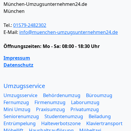
München-Umzugsunternehmen24.de
München
Tel.:
01579-2482302
E-Mail:
info@muenchen-umzugsunternehmen24.de
Öffnungszeiten:
Mo - Sa: 08:00 - 18:30 Uhr
Impressum
Datenschutz
Umzugsservice
Umzugsservice
Behördenumzug
Büroumzug
Fernumzug
Firmenumzug
Laborumzug
Mini Umzug
Praxisumzug
Privatumzug
Seniorenumzug
Studentenumzug
Beiladung
Entrümpelung
Halteverbotszone
Klaviertransport
Möbellift
Haushaltsauflösung
Möbeltaxi