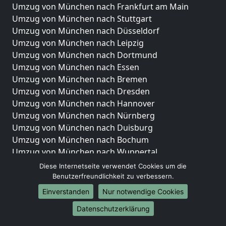
Umzug von München nach Frankfurt am Main
Umzug von München nach Stuttgart
Umzug von München nach Düsseldorf
Umzug von München nach Leipzig
Umzug von München nach Dortmund
Umzug von München nach Essen
Umzug von München nach Bremen
Umzug von München nach Dresden
Umzug von München nach Hannover
Umzug von München nach Nürnberg
Umzug von München nach Duisburg
Umzug von München nach Bochum
Umzug von München nach Wuppertal
Umzug von München nach Bielefeld
Diese Internetseite verwendet Cookies um die
Umzug von München nach Bonn
Benutzerfreundlichkeit zu verbessern.
Umzug von München nach Münster
Einverstanden
Nur notwendige Cookies
Internationale-Umzüge
Datenschutzerklärung
Umzug von München nach Brasilien