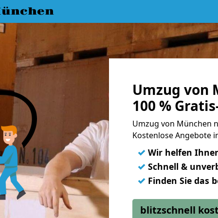
München
Umzug von 
100 % Grati
Umzug von München na
Kostenlose Angebote i
✓
Wir helfen Ihne
✓
Schnell & unverb
✓
Finden Sie das 
blitzschnell ko