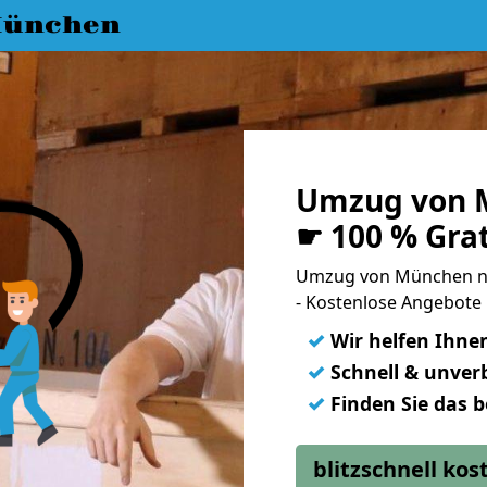
München
Umzug von 
☛ 100 % Gra
Umzug von München n
- Kostenlose Angebote
✓
Wir helfen Ihne
✓
Schnell & unverb
✓
Finden Sie das 
blitzschnell ko