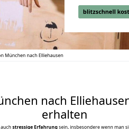
blitzschnell ko
n München nach Elliehausen
chen nach Elliehausen
erhalten
r auch
stressige
Erfahrung
sein, insbesondere wenn man s