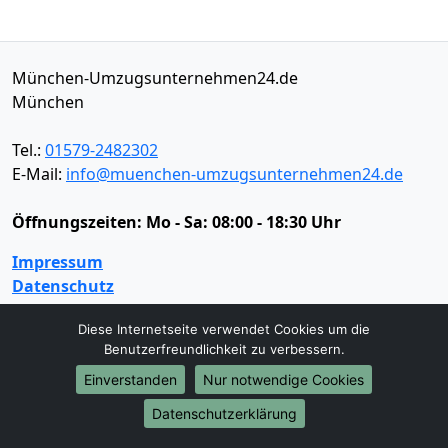
München-Umzugsunternehmen24.de
München
Tel.:
01579-2482302
E-Mail:
info@muenchen-umzugsunternehmen24.de
Öffnungszeiten:
Mo - Sa: 08:00 - 18:30 Uhr
Impressum
Datenschutz
Diese Internetseite verwendet Cookies um die
Benutzerfreundlichkeit zu verbessern.
Umzugsservice
Einverstanden
Nur notwendige Cookies
Umzugsservice
Behördenumzug
Büroumzug
Fernumzug
Firmenumzug
Laborumzug
Datenschutzerklärung
Mini Umzug
Praxisumzug
Privatumzug