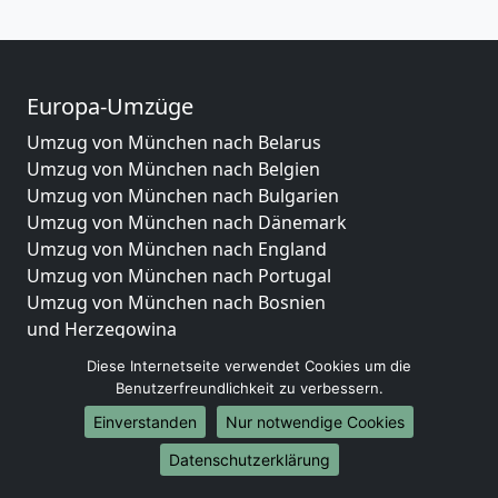
Europa-Umzüge
Umzug von München nach Belarus
Umzug von München nach Belgien
Umzug von München nach Bulgarien
Umzug von München nach Dänemark
Umzug von München nach England
Umzug von München nach Portugal
Umzug von München nach Bosnien
und Herzegowina
Umzug von München nach Irland
Diese Internetseite verwendet Cookies um die
Umzug von München nach Lettland
Benutzerfreundlichkeit zu verbessern.
Umzug von München nach Zypern
Einverstanden
Nur notwendige Cookies
Umzug von München nach Kroatien
Umzug von München nach Estland
Datenschutzerklärung
Umzug von München nach Finnland