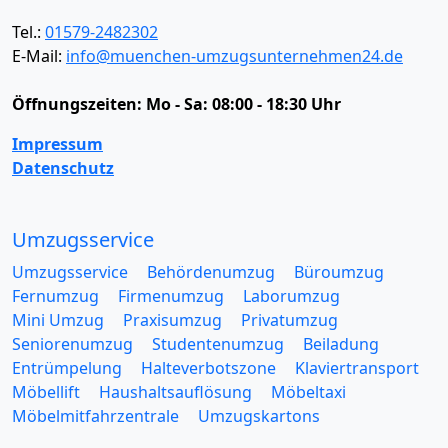
Tel.:
01579-2482302
E-Mail:
info@muenchen-umzugsunternehmen24.de
Öffnungszeiten:
Mo - Sa: 08:00 - 18:30 Uhr
Impressum
Datenschutz
Umzugsservice
Umzugsservice
Behördenumzug
Büroumzug
Fernumzug
Firmenumzug
Laborumzug
Mini Umzug
Praxisumzug
Privatumzug
Seniorenumzug
Studentenumzug
Beiladung
Entrümpelung
Halteverbotszone
Klaviertransport
Möbellift
Haushaltsauflösung
Möbeltaxi
Möbelmitfahrzentrale
Umzugskartons