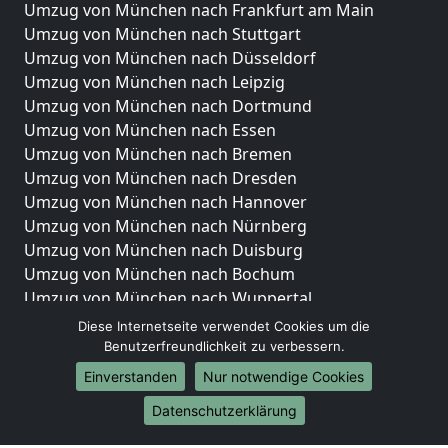
Umzug von München nach Frankfurt am Main
Umzug von München nach Stuttgart
Umzug von München nach Düsseldorf
Umzug von München nach Leipzig
Umzug von München nach Dortmund
Umzug von München nach Essen
Umzug von München nach Bremen
Umzug von München nach Dresden
Umzug von München nach Hannover
Umzug von München nach Nürnberg
Umzug von München nach Duisburg
Umzug von München nach Bochum
Umzug von München nach Wuppertal
Umzug von München nach Bielefeld
Diese Internetseite verwendet Cookies um die
Umzug von München nach Bonn
Benutzerfreundlichkeit zu verbessern.
Umzug von München nach Münster
Einverstanden
Nur notwendige Cookies
Internationale-Umzüge
Datenschutzerklärung
Umzug von München nach Brasilien