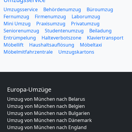
Umzugsservice
Behördenumzug
Büroumzug
Fernumzug
Firmenumzug
Laborumzug
Mini Umzug
Praxisumzug
Privatumzug
Seniorenumzug
Studentenumzug
Beiladung
Entrümpelung
Halteverbotszone
Klaviertransport
Möbellift
Haushaltsauflösung
Möbeltaxi
Möbelmitfahrzentrale
Umzugskartons
Europa-Umzüge
Umzug von München nach Belarus
Umzug von München nach Belgien
Umzug von München nach Bulgarien
Umzug von München nach Dänemark
Umzug von München nach England