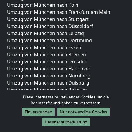
Umzug von München nach Köln
Umzug von München nach Frankfurt am Main
Umzug von München nach Stuttgart
Umzug von München nach Düsseldorf
Umzug von München nach Leipzig
Umzug von München nach Dortmund
Umzug von München nach Essen
Umzug von München nach Bremen
Umzug von München nach Dresden
Umzug von München nach Hannover
Umzug von München nach Nürnberg
Umzug von München nach Duisburg
Umzug von München nach Bochum
Umzug von München nach Wuppertal
Diese Internetseite verwendet Cookies um die
Benutzerfreundlichkeit zu verbessern.
Umzug von München nach Bielefeld
Umzug von München nach Bonn
Einverstanden
Nur notwendige Cookies
Umzug von München nach Münster
Datenschutzerklärung
Internationale-Umzüge