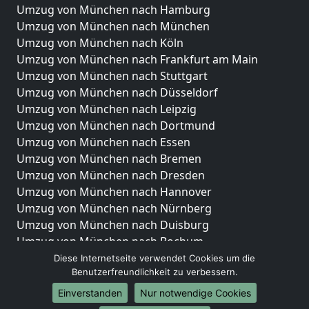
Umzug von München nach Hamburg
Umzug von München nach München
Umzug von München nach Köln
Umzug von München nach Frankfurt am Main
Umzug von München nach Stuttgart
Umzug von München nach Düsseldorf
Umzug von München nach Leipzig
Umzug von München nach Dortmund
Umzug von München nach Essen
Umzug von München nach Bremen
Umzug von München nach Dresden
Umzug von München nach Hannover
Umzug von München nach Nürnberg
Umzug von München nach Duisburg
Umzug von München nach Bochum
Umzug von München nach Wuppertal
Diese Internetseite verwendet Cookies um die
Benutzerfreundlichkeit zu verbessern.
Umzug von München nach Bielefeld
Umzug von München nach Bonn
Einverstanden
Nur notwendige Cookies
Umzug von München nach Münster