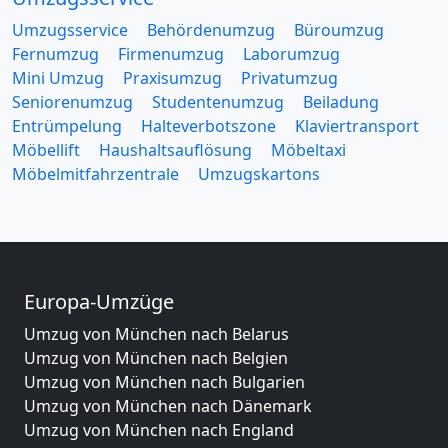
Umzugsservice
Behördenumzug
Büroumzug
Fernumzug
Firmenumzug
Laborumzug
Mini Umzug
Praxisumzug
Privatumzug
Seniorenumzug
Studentenumzug
Beiladung
Entrümpelung
Halteverbotszone
Klaviertransport
Möbellift
Haushaltsauflösung
Möbeltaxi
Möbelmitfahrzentrale
Umzugskartons
Europa-Umzüge
Umzug von München nach Belarus
Umzug von München nach Belgien
Umzug von München nach Bulgarien
Umzug von München nach Dänemark
Umzug von München nach England