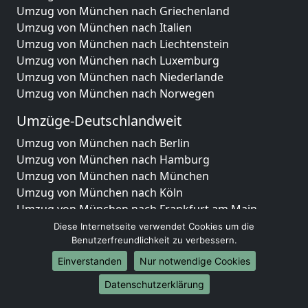
Umzug von München nach Griechenland
Umzug von München nach Italien
Umzug von München nach Liechtenstein
Umzug von München nach Luxemburg
Umzug von München nach Niederlande
Umzug von München nach Norwegen
Umzüge-Deutschlandweit
Umzug von München nach Berlin
Umzug von München nach Hamburg
Umzug von München nach München
Umzug von München nach Köln
Umzug von München nach Frankfurt am Main
Umzug von München nach Stuttgart
Diese Internetseite verwendet Cookies um die
Benutzerfreundlichkeit zu verbessern.
Umzug von München nach Düsseldorf
Umzug von München nach Leipzig
Einverstanden
Nur notwendige Cookies
Umzug von München nach Dortmund
Datenschutzerklärung
Umzug von München nach Essen