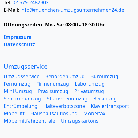
Tel.:
01579-2482302
E-Mail:
info@muenchen-umzugsunternehmen24.de
Öffnungszeiten:
Mo - Sa: 08:00 - 18:30 Uhr
Impressum
Datenschutz
Umzugsservice
Umzugsservice
Behördenumzug
Büroumzug
Fernumzug
Firmenumzug
Laborumzug
Mini Umzug
Praxisumzug
Privatumzug
Seniorenumzug
Studentenumzug
Beiladung
Entrümpelung
Halteverbotszone
Klaviertransport
Möbellift
Haushaltsauflösung
Möbeltaxi
Möbelmitfahrzentrale
Umzugskartons