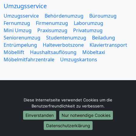
Umzugsservice
Umzugsservice
Behördenumzug
Büroumzug
Fernumzug
Firmenumzug
Laborumzug
Mini Umzug
Praxisumzug
Privatumzug
Seniorenumzug
Studentenumzug
Beiladung
Entrümpelung
Halteverbotszone
Klaviertransport
Möbellift
Haushaltsauflösung
Möbeltaxi
Möbelmitfahrzentrale
Umzugskartons
Europa-Umzüge
Diese Internetseite verwendet Cookies um die
Benutzerfreundlichkeit zu verbessern.
Umzug von München nach Belarus
Umzug von München nach Belgien
Einverstanden
Nur notwendige Cookies
Umzug von München nach Bulgarien
Datenschutzerklärung
Umzug von München nach Dänemark