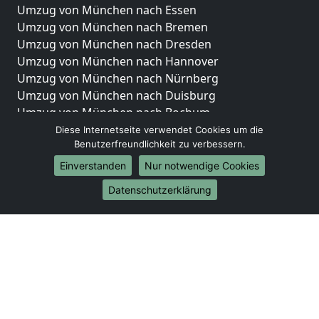
Umzug von München nach Essen
Umzug von München nach Bremen
Umzug von München nach Dresden
Umzug von München nach Hannover
Umzug von München nach Nürnberg
Umzug von München nach Duisburg
Umzug von München nach Bochum
Umzug von München nach Wuppertal
Diese Internetseite verwendet Cookies um die
Benutzerfreundlichkeit zu verbessern.
Umzug von München nach Bielefeld
Umzug von München nach Bonn
Einverstanden
Nur notwendige Cookies
Umzug von München nach Münster
Datenschutzerklärung
Internationale-Umzüge
Umzug von München nach Brasilien
Umzug von München nach Brunei Darussalam
Umzug von München nach Burkina Faso
Umzug von München nach Burundi
Umzug von München nach Chile
Umzug von München nach China