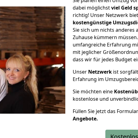
Sie planen einen Umzug v
dabei möglichst
viel Geld 
richtig! Unser Netzwerk bi
kostengünstige Umzugsdi
Sie sich um nichts anderes 
Zuhause kümmern müssen. W
umfangreiche Erfahrung m
mit jeglicher Größenordnun
dass wir für jedes Budget 
Unser
Netzwerk
ist sorgfäl
Erfahrung im Umzugsberei
Sie möchten eine
Kostenüb
kostenlose und unverbindli
Füllen Sie jetzt das Formula
Angebote.
Kostenlos