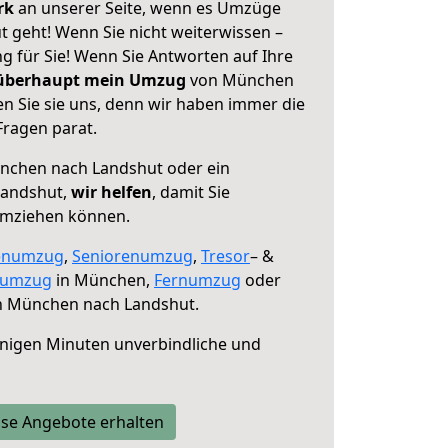
erk
an unserer Seite, wenn es Umzüge
geht! Wenn Sie nicht weiterwissen –
ng für Sie! Wenn Sie Antworten auf Ihre
 überhaupt mein Umzug
von München
n Sie sie uns, denn wir haben immer die
Fragen parat.
chen nach Landshut oder ein
Landshut,
wir helfen
, damit Sie
umziehen können.
enumzug
,
Seniorenumzug
,
Tresor
– &
numzug
in München,
Fernumzug
oder
 München nach Landshut.
nigen Minuten unverbindliche und
se Angebote erhalten