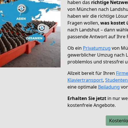
haben das
richtige Netzw
von München nach Landshut 
haben wir die richtige Lösu
Fragen wollen,
was kostet
nach Landshut – dann wähle
passende Antwort auf Ihre 
Ob ein
Privatumzug
von Mün
gewerblicher Umzug nach 
problemlos und stressfrei 
Allzeit bereit für Ihren
Firm
Klaviertransport
,
Studente
eine optimale
Beiladung
von
Erhalten Sie jetzt
in nur we
kostenfreie Angebote.
Kostenlo