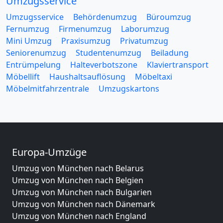
Umzugsservice
Umzugsservice
Behördenumzug
Büroumzug
Fernumzug
Firmenumzug
Laborumzug
Mini Umzug
Praxisumzug
Privatumzug
Seniorenumzug
Studentenumzug
Beiladung
Entrümpelung
Halteverbotszone
Klaviertransport
Möbellift
Haushaltsauflösung
Möbeltaxi
Möbelmitfahrzentrale
Umzugskartons
Europa-Umzüge
Umzug von München nach Belarus
Umzug von München nach Belgien
Umzug von München nach Bulgarien
Umzug von München nach Dänemark
Umzug von München nach England