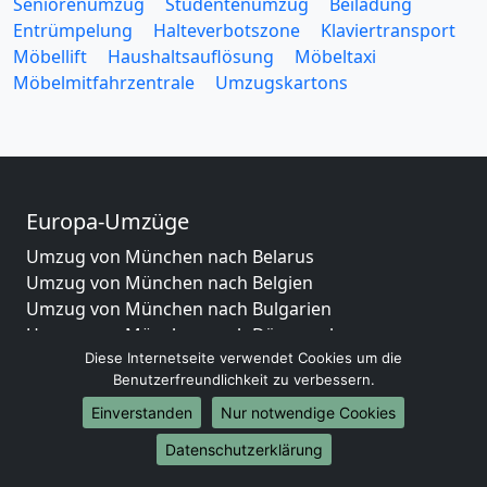
Seniorenumzug
Studentenumzug
Beiladung
Entrümpelung
Halteverbotszone
Klaviertransport
Möbellift
Haushaltsauflösung
Möbeltaxi
Möbelmitfahrzentrale
Umzugskartons
Europa-Umzüge
Umzug von München nach Belarus
Umzug von München nach Belgien
Umzug von München nach Bulgarien
Umzug von München nach Dänemark
Diese Internetseite verwendet Cookies um die
Umzug von München nach England
Benutzerfreundlichkeit zu verbessern.
Umzug von München nach Portugal
Umzug von München nach Bosnien
Einverstanden
Nur notwendige Cookies
und Herzegowina
Datenschutzerklärung
Umzug von München nach Irland