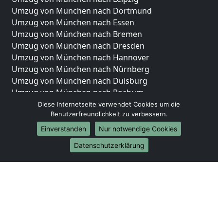
Umzug von München nach Dortmund
Umzug von München nach Essen
Umzug von München nach Bremen
Umzug von München nach Dresden
Umzug von München nach Hannover
Umzug von München nach Nürnberg
Umzug von München nach Duisburg
Umzug von München nach Bochum
Umzug von München nach Wuppertal
Diese Internetseite verwendet Cookies um die
Benutzerfreundlichkeit zu verbessern.
Umzug von München nach Bielefeld
Umzug von München nach Bonn
Einverstanden
Nur notwendige Cookies
Umzug von München nach Münster
Datenschutzerklärung
Internationale-Umzüge
Umzug von München nach Brasilien
Umzug von München nach Brunei Darussalam
Umzug von München nach Burkina Faso
Umzug von München nach Burundi