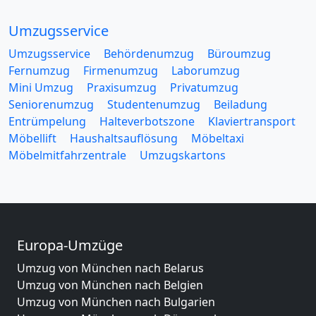
Umzugsservice
Umzugsservice
Behördenumzug
Büroumzug
Fernumzug
Firmenumzug
Laborumzug
Mini Umzug
Praxisumzug
Privatumzug
Seniorenumzug
Studentenumzug
Beiladung
Entrümpelung
Halteverbotszone
Klaviertransport
Möbellift
Haushaltsauflösung
Möbeltaxi
Möbelmitfahrzentrale
Umzugskartons
Europa-Umzüge
Umzug von München nach Belarus
Umzug von München nach Belgien
Umzug von München nach Bulgarien