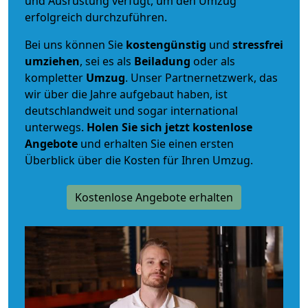
und Ausrüstung verfügt, um den Umzug
erfolgreich durchzuführen.
Bei uns können Sie
kostengünstig
und
stressfrei
umziehen
, sei es als
Beiladung
oder als
kompletter
Umzug
. Unser Partnernetzwerk, das
wir über die Jahre aufgebaut haben, ist
deutschlandweit und sogar international
unterwegs.
Holen Sie sich jetzt kostenlose
Angebote
und erhalten Sie einen ersten
Überblick über die Kosten für Ihren Umzug.
Kostenlose Angebote erhalten