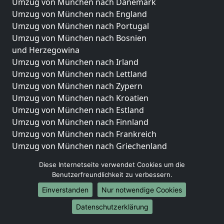
Umzug von München nach Dänemark
Umzug von München nach England
Umzug von München nach Portugal
Umzug von München nach Bosnien
und Herzegowina
Umzug von München nach Irland
Umzug von München nach Lettland
Umzug von München nach Zypern
Umzug von München nach Kroatien
Umzug von München nach Estland
Umzug von München nach Finnland
Umzug von München nach Frankreich
Umzug von München nach Griechenland
Umzug von München nach Italien
Diese Internetseite verwendet Cookies um die
Umzug von München nach Liechtenstein
Benutzerfreundlichkeit zu verbessern.
Umzug von München nach Luxemburg
Einverstanden
Nur notwendige Cookies
Umzug von München nach Niederlande
Umzug von München nach Norwegen
Datenschutzerklärung