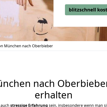
blitzschnell ko
n München nach Oberbieber
nchen nach Oberbieber 
erhalten
r auch
stressige
Erfahrung
sein, insbesondere wenn man s