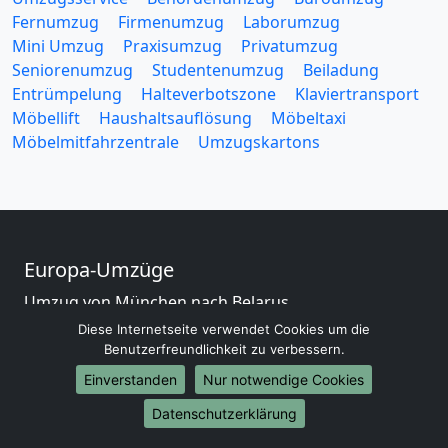
Fernumzug
Firmenumzug
Laborumzug
Mini Umzug
Praxisumzug
Privatumzug
Seniorenumzug
Studentenumzug
Beiladung
Entrümpelung
Halteverbotszone
Klaviertransport
Möbellift
Haushaltsauflösung
Möbeltaxi
Möbelmitfahrzentrale
Umzugskartons
Europa-Umzüge
Umzug von München nach Belarus
Umzug von München nach Belgien
Diese Internetseite verwendet Cookies um die
Umzug von München nach Bulgarien
Benutzerfreundlichkeit zu verbessern.
Umzug von München nach Dänemark
Einverstanden
Nur notwendige Cookies
Umzug von München nach England
Datenschutzerklärung
Umzug von München nach Portugal
Umzug von München nach Bosnien