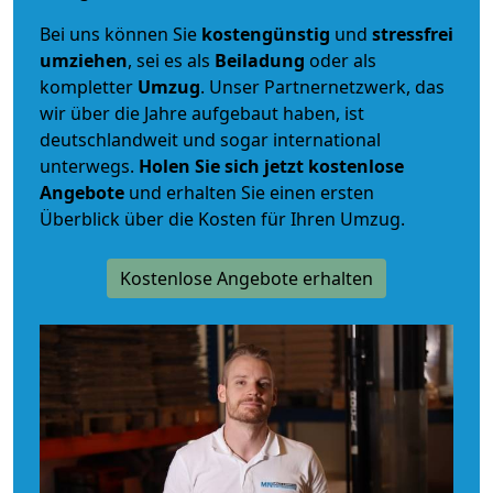
Bei uns können Sie
kostengünstig
und
stressfrei
umziehen
, sei es als
Beiladung
oder als
kompletter
Umzug
. Unser Partnernetzwerk, das
wir über die Jahre aufgebaut haben, ist
deutschlandweit und sogar international
unterwegs.
Holen Sie sich jetzt kostenlose
Angebote
und erhalten Sie einen ersten
Überblick über die Kosten für Ihren Umzug.
Kostenlose Angebote erhalten